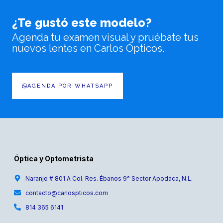
¿Te gustó este modelo?
Agenda tu examen visual y pruébate tus
nuevos lentes en Carlos Ópticos.
AGENDA POR WHATSAPP
Óptica y Optometrista
Naranjo # 801 A Col. Res. Ébanos 9° Sector Apodaca, N.L.
contacto@carlospticos.com
814 365 6141