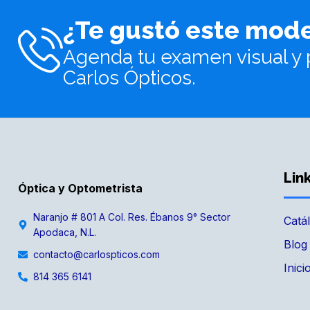
¿Te gustó este mod
Agenda tu examen visual y 
Carlos Ópticos.
Lin
Óptica y Optometrista
Naranjo # 801 A Col. Res. Ébanos 9° Sector
Catá
Apodaca, N.L.
Blog
contacto@carlospticos.com
Inici
814 365 6141