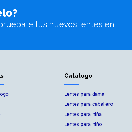
elo?
pruébate tus nuevos lentes en
ks
Catálogo
logo
Lentes para dama
Lentes para caballero
o
Lentes para niña
Lentes para niño