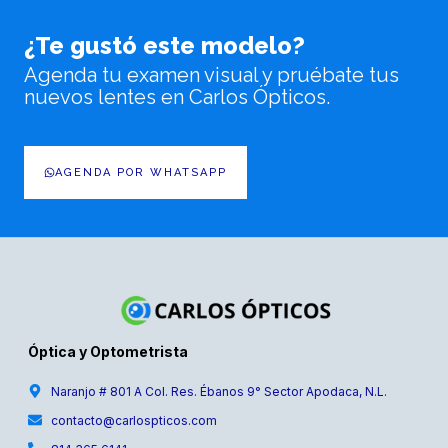
¿Te gustó este modelo?
Agenda tu examen visual y pruébate tus
nuevos lentes en Carlos Ópticos.
AGENDA POR WHATSAPP
Óptica y Optometrista
Naranjo # 801 A Col. Res. Ébanos 9° Sector Apodaca, N.L.
contacto@carlospticos.com