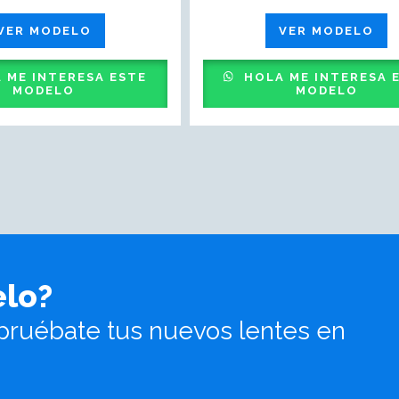
VER MODELO
VER MODELO
 ME INTERESA ESTE
HOLA ME INTERESA 
MODELO
MODELO
elo?
pruébate tus nuevos lentes en