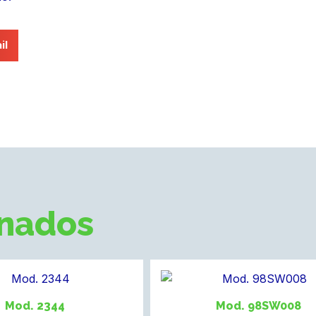
il
onados
Mod. 2344
Mod. 98SW008