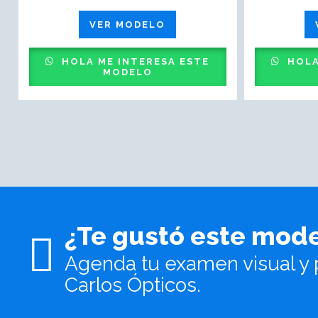
VER MODELO
HOLA ME INTERESA ESTE
HOLA
MODELO
¿Te gustó este mod
Agenda tu examen visual y 
Carlos Ópticos.