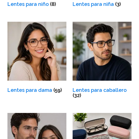
Lentes para niño
(8)
Lentes para niña
(3)
Lentes para dama
(59)
Lentes para caballero
(32)