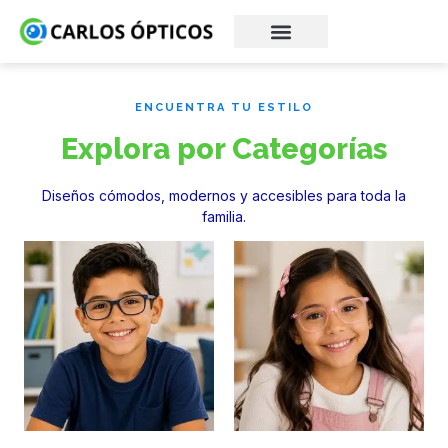
ENCUENTRA TU ESTILO
Explora por Categorías
Diseños cómodos, modernos y accesibles para toda la
familia.