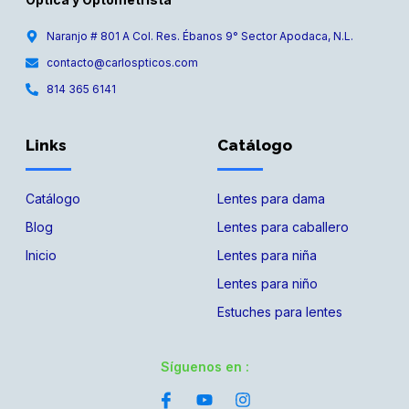
Naranjo # 801 A Col. Res. Ébanos 9° Sector Apodaca, N.L.
contacto@carlospticos.com
814 365 6141
Links
Catálogo
Catálogo
Lentes para dama
Blog
Lentes para caballero
Inicio
Lentes para niña
Lentes para niño
Estuches para lentes
Síguenos en :